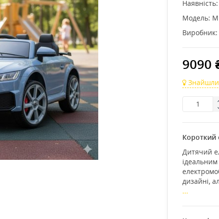
Наявність:
Модель:
M
Виробник:
9090 
Знайшли
Короткий 
Дитячий ел
ідеальним
електромоб
дизайні, а
...