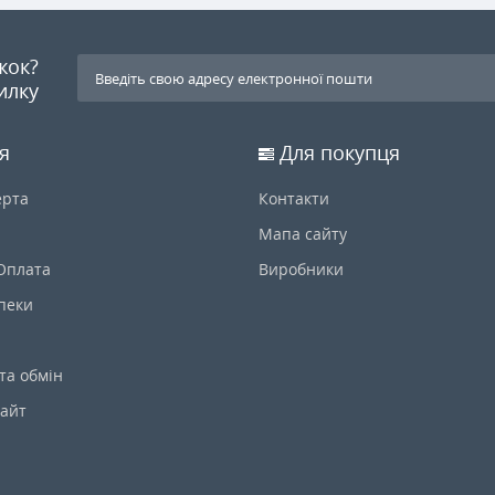
ижок?
илку
я
Для покупця
ерта
Контакти
Мапа сайту
 Оплата
Виробники
пеки
та обмін
сайт