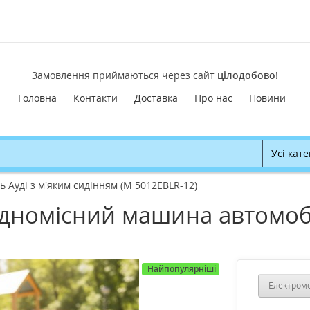
Замовлення приймаються через сайт
цілодобово
!
Головна
Контакти
Доставка
Про нас
Новини
Усі кате
 Ауді з м'яким сидінням (M 5012EBLR-12)
дномісний машина автомобі
)
Найпопулярніші
Електромо