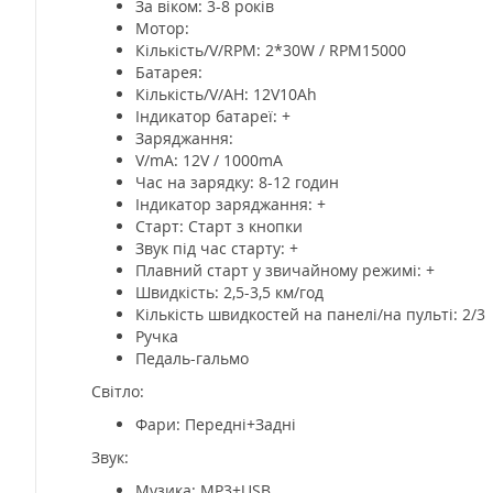
За віком: 3-8 років
Мотор:
Кількість/V/RPM: 2*30W / RPM15000
Батарея:
Кількість/V/AH: 12V10Ah
Індикатор батареї: +
Заряджання:
V/mA: 12V / 1000mA
Час на зарядку: 8-12 годин
Індикатор заряджання: +
Старт: Старт з кнопки
Звук під час старту: +
Плавний старт у звичайному режимі: +
Швидкість: 2,5-3,5 км/год
Кількість швидкостей на панелі/на пульті: 2/3
Ручка
Педаль-гальмо
Світло:
Фари: Передні+Задні
Звук:
Музика: MP3+USB