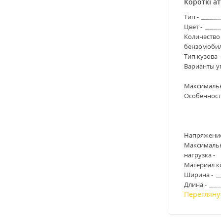
Короткі а
Тип -
Цвет -
Количество 
бензомобил
Тип кузова 
Варианты у
Максимальн
Особенност
Напряжение
Максималь
нагрузка -
Материал к
Ширина -
Длина -
Перегляну