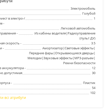
трибути
Электромобиль
Голубой
мест в электро-/
1
е -
-
Легковой автомобиль
правления -
Из кабины водителя|Радиоуправление
(пульт ДУ)
ая скорость -
3.5
и -
Амортизатор|Световые эффекты|
Передние фары|Открывающиеся дверцы|
Мелодии|Звуковые эффекты|MP3-разъем|
Ремни безопасности
 аккумулятора -
12
но допустимая
30
орпуса -
Пластик
54
102
ти всі атрибути