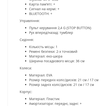
Карта пам'яті: +
Сигнал на кермі: +
BLUETOOTH: +
Управління:
Пульт керування 2,4 G (STOP BUTTON)
Рух вперед/назад: тумблер
Сидіння:
Кількість місць: 1
Ремені безпеки: 2-х точковий
Матеріал: еко-шкіра
Ширина посадкового місця: 36 см
Колеса:
Матеріал: EVA
Розмір передніх коліс/дисків: 21 см / 17 см
Розмір задніх коліс/дисків: 21 см / 17 см
Корпус:
Матеріал: Пластик
Амортизатори: передні, задні: +