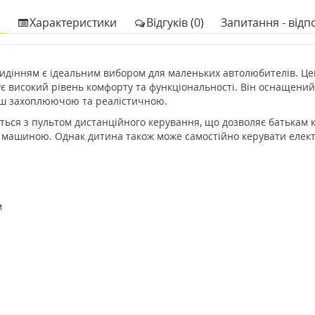
Характеристики
Відгуків (0)
Запитання - відпо
сидінням є ідеальним вибором для маленьких автолюбителів. Це
чує високий рівень комфорту та функціональності. Він оснащен
льш захоплюючою та реалістичною.
ться з пультом дистанційного керування, що дозволяє батькам 
и машиною. Однак дитина також може самостійно керувати елект
м