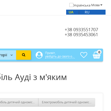
Мова
UA
|
RU
+38 0933551707
+38 0935453061
0
Привіт,
горії
увійдіть до свого офісу
ль Ауді з м'яким
біль дитячий одномісний машина Ауді з м'яким сидінням, автофарбуванн
Електромобіль дитячий одномісний машина авт