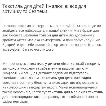
Текстиль для дітей і малюків: все для
затишку та безпеки
Ласкаво просимо в інтернет-магазин mybebik.com.ua, де ви
знайдете все найкраще для вашої дитини! Ми зібрали для
вас якісні та безпечні
товари для дітей
, які допоможуть
зробити життя малюка комфортним, а ваш побут - зручним.
Відкрийте для себе широкий асортимент текстилю, іграшок,
аксесуарів і багато чого іншого!
Ми пропонуємо
текстиль у дитяче ліжечко
, який створить
затишну атмосферу та забезпечить вашому малюку
комфортний сон. Для дитячих садків ми підготували
спеціалізовані товари -
текстиль для дитячого садка
включає постільну білизну та аксесуари, що відповідають
найсуворішим стандартам якості. Мами новонароджених
також можуть підібрати тут
текстиль для малюків
і
текстиль
для новонароджених
, що враховує всі особливості ніжної
шкіри немовлят.